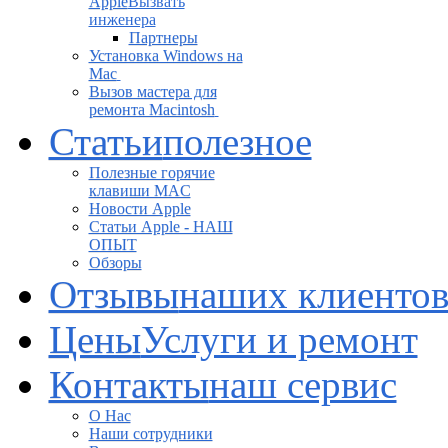
Apple
Вызвать
инженера
Партнеры
Установка Windows на
Mac
Вызов мастера для
ремонта Macintosh
Статьи
полезное
Полезные горячие
клавиши MAC
Новости Apple
Статьи Apple - НАШ
ОПЫТ
Обзоры
Отзывы
наших клиенто
Цены
Услуги и ремонт
Контакты
наш сервис
О Нас
Наши сотрудники