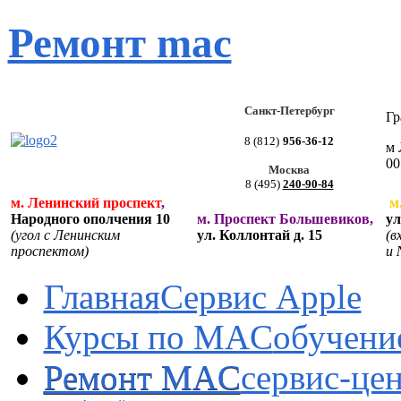
Ремонт mac
Санкт-Петербург
Гр
8 (812)
956-36-12
м 
00
Москва
8 (495)
240-90-84
м. Ленинский проспект
,
м
Народного ополчения 10
м. Проспект Большевиков,
ул
(угол с Ленинским
ул. Коллонтай д. 15
(в
проспектом)
и 
Главная
Cервис Apple
Курсы по MAC
обучени
Ремонт MAC
сервис-це