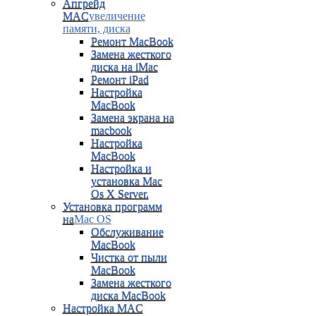
Апгрейд
MAC
увеличение
памяти, диска
Ремонт MacBook
Замена жесткого
диска на iMac
Ремонт iPad
Настройка
MacBook
Замена экрана на
macbook
Настройка
MacBook
Настройка и
установка Mac
Os X Server.
Установка программ
на
Mac OS
Обслуживание
MacBook
Чистка от пыли
MacBook
Замена жесткого
диска MacBook
Настройка MAC