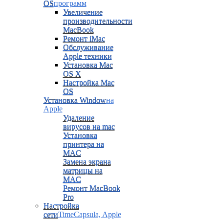
OS
программ
Увеличение
производительности
MacBook
Ремонт iMac
Обслуживание
Apple техники
Установка Mac
OS X
Настройка Mac
OS
Установка Window
на
Apple
Удаление
вирусов на mac
Установка
принтера на
MAC
Замена экрана
матрицы на
MAC
Ремонт MacBook
Pro
Настройка
сети
TimeCapsula, Apple