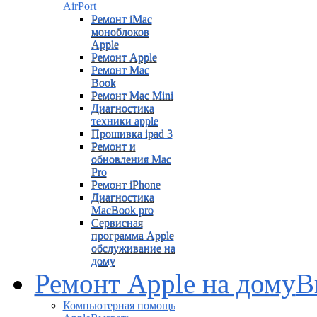
AirPort
Ремонт iMac
моноблоков
Apple
Ремонт Apple
Ремонт Mac
Book
Ремонт Mac Mini
Диагностика
техники apple
Прошивка ipad 3
Ремонт и
обновления Mac
Pro
Ремонт iPhone
Диагностика
MacBook pro
Сервисная
программа Apple
обслуживание на
дому
Ремонт Apple на дому
В
Компьютерная помощь