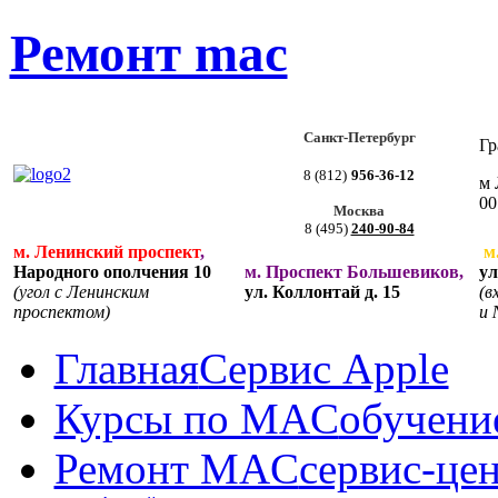
Ремонт mac
Санкт-Петербург
Гр
8 (812)
956-36-12
м 
00
Москва
8 (495)
240-90-84
м. Ленинский проспект
,
м
Народного ополчения 10
м. Проспект Большевиков,
ул
(угол с Ленинским
ул. Коллонтай д. 15
(в
проспектом)
и 
Главная
Cервис Apple
Курсы по MAC
обучени
Ремонт MAC
сервис-це