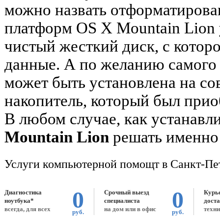
можно назвать отформатирован
платформ OS X Mountain Lion 
чистый жесткий диск, с котор
данные. А по желанию самого 
может быть установлена на с
накопитель, который был прио
В любом случае, как устанав
Mountain Lion
решать именно 
Услуги компьютерной помощт в Санкт-Пе
0
0
Диагностика
Срочный выезд
Курь
ноутбука*
специалиста
дост
всегда, для всех
на дом или в офис
техни
руб.
руб.