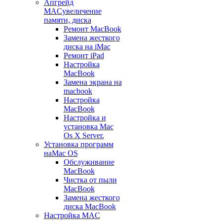
Апгрейд
MAC
увеличение
памяти, диска
Ремонт MacBook
Замена жесткого
диска на iMac
Ремонт iPad
Настройка
MacBook
Замена экрана на
macbook
Настройка
MacBook
Настройка и
установка Mac
Os X Server.
Установка программ
на
Mac OS
Обслуживание
MacBook
Чистка от пыли
MacBook
Замена жесткого
диска MacBook
Настройка MAC