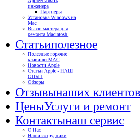
Apple
Вызвать
инженера
Партнеры
Установка Windows на
Mac
Вызов мастера для
ремонта Macintosh
Статьи
полезное
Полезные горячие
клавиши MAC
Новости Apple
Статьи Apple - НАШ
ОПЫТ
Обзоры
Отзывы
наших клиенто
Цены
Услуги и ремонт
Контакты
наш сервис
О Нас
Наши сотрудники