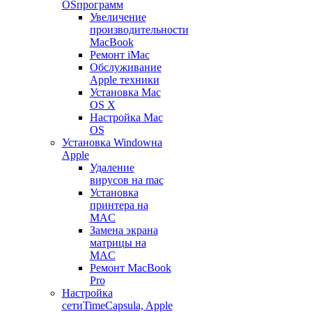
OS
программ
Увеличение
производительности
MacBook
Ремонт iMac
Обслуживание
Apple техники
Установка Mac
OS X
Настройка Mac
OS
Установка Window
на
Apple
Удаление
вирусов на mac
Установка
принтера на
MAC
Замена экрана
матрицы на
MAC
Ремонт MacBook
Pro
Настройка
сети
TimeCapsula, Apple