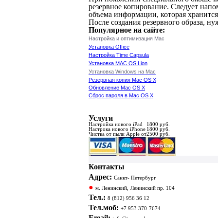
резервное копирование. Следует напом
объема информации, которая хранится
После создания резервного образа, ну
Популярное на сайте:
Настройка и оптимизация Mac
Установка Office
Настройка Time Capsula
Установка MAC OS Lion
Установка Windows на Mac
Резервная копия Mac OS X
Обновление Mac OS X
Сброс пароля в Mac OS X
Услуги
Настройка нового iPad
1800 руб.
Настрока нового iPhone
1800 руб.
Чистка от пыли Apple от
2500 руб.
Контакты
Адрес:
Санкт- Петербург
●
м. Ленинский,
Ленинский пр. 104
Тел.:
8 (812) 956 36 12
Тел.моб:
+7 953 370-7674
Email: