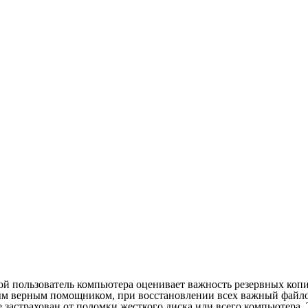
ой пользователь компьютера оценивает важность резервных коп
ым верным помощником, при восстановлении всех важный файло
застрахован от поломки жесткого диска или всего компьютера. Т