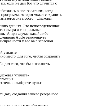
х, если не дай Бог что случится с
аботилась о пользователях, когда
 программа, которая может сохранить
зывается она просто – Дисковая
нению данных. Это непосредственное
тся номера и специальные
ии. А при случае, какой либо
компания Apple рекомендует
еисправности у вас был запасной
ой утилите.
о место, для того, чтобы сохранить
С» для того, что бы выполнить
Дисковая утилита»
формация.
язательно выберите пункт
ть дату создания вашего резервного
очку, для того что бы начать