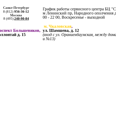
Санкт-Петербург
График работы сервисного центра БЦ "
8 (812)
956-36-12
м Ленинский пр, Народного ополчения д. 
Москва
00 - 22 00, Воскресенье - выходной
8 (495)
240-90-84
м. Чкаловская
,
роспект Большевиков,
ул. Шамшева, д. 12
оллонтай д. 15
(вход с ул. Ораниенбаумская, между до
и №13)