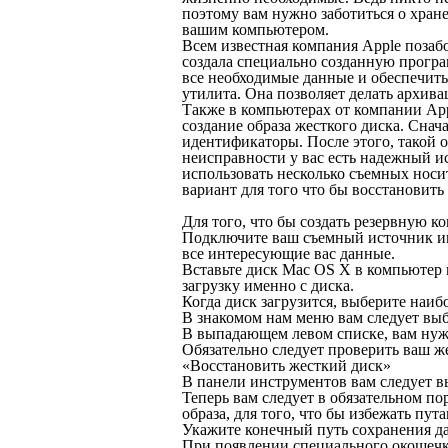
поэтому вам нужно заботиться о хране
вашим компьютером.
Всем известная компания Apple позабот
создала специально созданную програ
все необходимые данные и обеспечить
утилита. Она позволяет делать архив
Также в компьютерах от компании App
создание образа жесткого диска. Сна
идентификаторы. После этого, такой 
неисправности у вас есть надежный и
использовать несколько съемных носи
вариант для того что бы восстановить
Для того, что бы создать резервную к
Подключите ваш съемный источник инф
все интересующие вас данные.
Вставьте диск Mac OS X в компьютер и
загрузку именно с диска.
Когда диск загрузится, выберите наиб
В знакомом нам меню вам следует выб
В выпадающем левом списке, вам нужн
Обязательно следует проверить ваш ж
«Восстановить жесткий диск»
В панели инструментов вам следует в
Теперь вам следует в обязательном по
образа, для того, что бы избежать пут
Укажите конечный путь сохранения д
При появлении специального окошечка