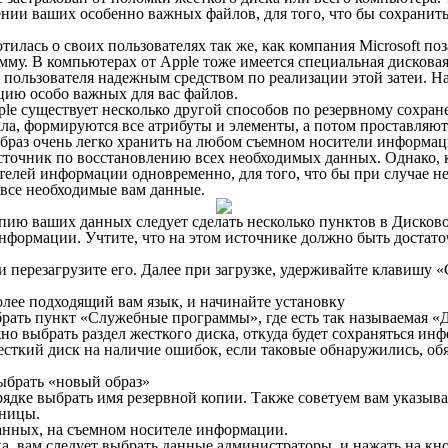
нии ваших особенно важных файлов, для того, что бы сохранить и
илась о своих пользователях так же, как компания Microsoft поз
мму. В компьютерах от Apple тоже имеется специальная дисковая
 пользователя надежным средством по реализации этой затеи. На
ацию особо важных для вас файлов.
le существует несколько другой способов по резервному сохра
чала, формируются все атрибуты и элементы, а потом проставляю
образ очень легко хранить на любом съемном носители информац
сточник по восстановлению всех необходимых данных. Однако, 
телей информации одновременно, для того, что бы при случае н
 все необходимые вам данные.
опию ваших данных следует сделать несколько пунктов в Дисков
ормации. Учтите, что на этом источнике должно быть достаточн
 перезагрузите его. Далее при загрузке, удерживайте клавишу «
олее подходящий вам язык, и начинайте установку
рать пункт «Служебные программы», где есть так называемая «
о выбрать раздел жесткого диска, откуда будет сохраняться ин
есткий диск на наличие ошибок, если таковые обнаружились, об
ыбрать «новый образ»
рядке выбрать имя резервной копии. Также советуем вам указыва
аницы.
анных, на съемном носителе информации.
, вам следует выбрать данные администраторы, и нажать на кноп