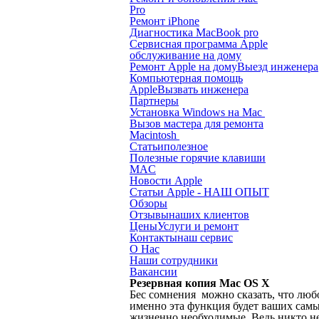
Pro
Ремонт iPhone
Диагностика MacBook pro
Сервисная программа Apple
обслуживание на дому
Ремонт Apple на дому
Выезд инженера
Компьютерная помощь
Apple
Вызвать инженера
Партнеры
Установка Windows на Mac
Вызов мастера для ремонта
Macintosh
Статьи
полезное
Полезные горячие клавиши
MAC
Новости Apple
Статьи Apple - НАШ ОПЫТ
Обзоры
Отзывы
наших клиентов
Цены
Услуги и ремонт
Контакты
наш сервис
О Нас
Наши сотрудники
Вакансии
Резервная копия Mac OS X
Бес сомнения можно сказать, что люб
именно эта функция будет ваших сам
жизненно необходимые. Ведь никто не 