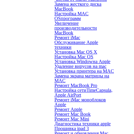
Замена жесткого диска
MacBook
Настройка MAC
OS
программ
Увеличение
производительности
MacBook
Ремонт iMac
Обслуживание Apple
техники
Установка Mac OS X
Настройка Mac OS
Установка Window
на Apple
Удаление вирусов на mac
Установка принтера на MAC
Замена экрана матрицы на
MAC
Ремонт MacBook Pro
Настройка сети
TimeCapsula,
Apple AirPort
Ремонт iMac моноблоков
Apple
Ремонт Apple
Ремонт Mac Book
Ремонт Mac Mini
Диагностика техники apple
Прошивка ipad 3
Ремонт и обновления Mac