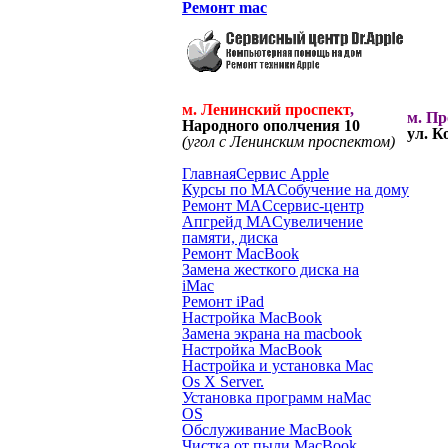
Ремонт mac
м. Ленинский проспект
,
м. П
Народного ополчения 10
ул. К
(угол с Ленинским проспектом)
Главная
Cервис Apple
Курсы по MAC
обучение на дому
Ремонт MAC
сервис-центр
Апгрейд MAC
увеличение
памяти, диска
Ремонт MacBook
Замена жесткого диска на
iMac
Ремонт iPad
Настройка MacBook
Замена экрана на macbook
Настройка MacBook
Настройка и установка Mac
Os X Server.
Установка программ на
Mac
OS
Обслуживание MacBook
Чистка от пыли MacBook