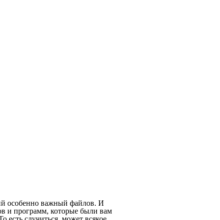
ий особенно важный файлов. И
в и программ, которые были вам
о есть случиться, может всякое,